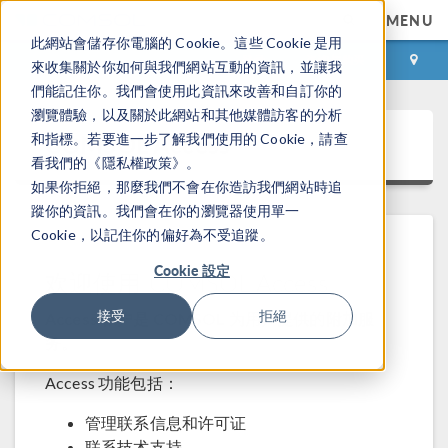
MENU
此網站會儲存你電腦的 Cookie。這些 Cookie 是用
登录
咨询与购买
來收集關於你如何與我們網站互動的資訊，並讓我
們能記住你。我們會使用此資訊來改善和自訂你的
瀏覽體驗，以及關於此網站和其他媒體訪客的分析
COMSOL Access
和指標。若要進一步了解我們使用的 Cookie，請查
看我們的《隱私權政策》。
如果你拒絕，那麼我們不會在你造訪我們網站時追
蹤你的資訊。我們會在你的瀏覽器使用單一
Cookie，以記住你的偏好為不受追蹤。
Cookie 設定
欢迎使用 COMSOL Access
接受
拒絕
Access 帐户是 COMSOL 为用户提供的附加服
务。
Access 功能包括：
管理联系信息和许可证
联系技术支持