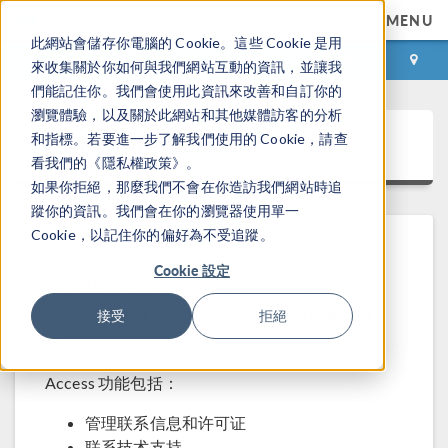
MENU
此網站會儲存你電腦的 Cookie。這些 Cookie 是用
登录
咨询与购买
來收集關於你如何與我們網站互動的資訊，並讓我
們能記住你。我們會使用此資訊來改善和自訂你的
瀏覽體驗，以及關於此網站和其他媒體訪客的分析
COMSOL Access
和指標。若要進一步了解我們使用的 Cookie，請查
看我們的《隱私權政策》。
如果你拒絕，那麼我們不會在你造訪我們網站時追
蹤你的資訊。我們會在你的瀏覽器使用單一
Cookie，以記住你的偏好為不受追蹤。
Cookie 設定
欢迎使用 COMSOL Access
接受
拒絕
Access 帐户是 COMSOL 为用户提供的附加服
务。
Access 功能包括：
管理联系信息和许可证
联系技术支持