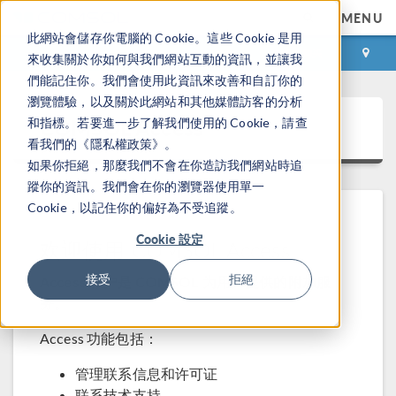
MENU
此網站會儲存你電腦的 Cookie。這些 Cookie 是用
登录
咨询与购买
來收集關於你如何與我們網站互動的資訊，並讓我
們能記住你。我們會使用此資訊來改善和自訂你的
瀏覽體驗，以及關於此網站和其他媒體訪客的分析
COMSOL Access
和指標。若要進一步了解我們使用的 Cookie，請查
看我們的《隱私權政策》。
如果你拒絕，那麼我們不會在你造訪我們網站時追
蹤你的資訊。我們會在你的瀏覽器使用單一
Cookie，以記住你的偏好為不受追蹤。
Cookie 設定
欢迎使用 COMSOL Access
接受
拒絕
Access 帐户是 COMSOL 为用户提供的附加服
务。
Access 功能包括：
管理联系信息和许可证
联系技术支持