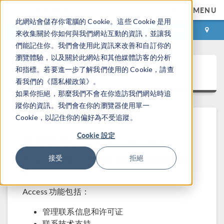
MENU
此網站會儲存你電腦的 Cookie。這些 Cookie 是用
登录
咨询与购买
來收集關於你如何與我們網站互動的資訊，並讓我
們能記住你。我們會使用此資訊來改善和自訂你的
瀏覽體驗，以及關於此網站和其他媒體訪客的分析
COMSOL Access
和指標。若要進一步了解我們使用的 Cookie，請查
看我們的《隱私權政策》。
如果你拒絕，那麼我們不會在你造訪我們網站時追
蹤你的資訊。我們會在你的瀏覽器使用單一
Cookie，以記住你的偏好為不受追蹤。
Cookie 設定
欢迎使用 COMSOL Access
接受
拒絕
Access 帐户是 COMSOL 为用户提供的附加服
务。
Access 功能包括：
管理联系信息和许可证
联系技术支持