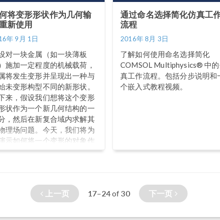
何将变形形状作为几何输
通过命名选择简化仿真工
重新使用
流程
16年 9月 1日
2016年 8月 3日
设对一块金属（如一块薄板
了解如何使用命名选择简化
）施加一定程度的机械载荷，
COMSOL Multiphysics® 中
属将发生变形并呈现出一种与
真工作流程。包括分步说明和
始未变形构型不同的新形状。
个嵌入式教程视频。
下来，假设我们想将这个变形
形状作为一个新几何结构的一
分，然后在新复合域内求解其
物理场问题。今天，我们将为
演示如何将一个变形的对象作
几何序列的输入使用。
上一页
17–24
30
下一页
of