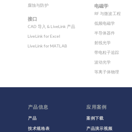
电磁学
腐蚀与防护
RF 与微波工程
接口
低频电磁学
CAD 导入 & LiveLink 产品
半导体器件
LiveLink for Excel
射线光学
LiveLink for MATLAB
带电粒子追踪
波动光学
等离子体物理
科学新闻
产品信息
应用案例
产品
案例下载
技术规格表
产品演示视频