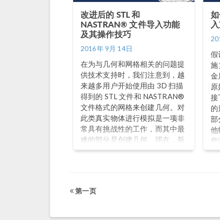
改进后的 STL 和
如
NASTRAN® 文件导入功能
入
及其操作技巧
20
2016年 9月 14日
假
在为与几何和网格相关的问题提
施
供技术支持时，我们注意到，越
金
来越多用户开始使用由 3D 扫描
原
得到的 STL 文件和 NASTRAN®
接
文件格式的网格来创建几何。对
的
此类真实物体进行模拟是一项非
部
常具有挑战性的工作，而其中最
他
难的部分是创建几何。现在，新
您
版本的 COMSOL Multiphysics®
为
软件让此类文件的处理工作变得
简单。阅读文章，了解如何使用
此项功能，以及如何利用导入的
第一页
STL 和 NASTRAN® 文件进行几
何创建。