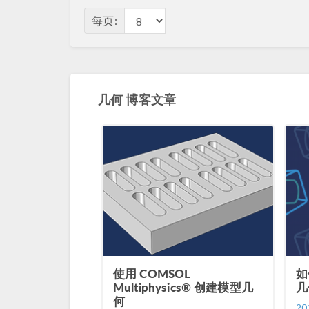
每页:
几何 博客文章
使用 COMSOL
如
Multiphysics® 创建模型几
几
何
20