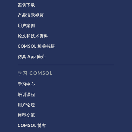
波动光学
案例下载
等离子体物理
产品演示视频
用户案例
科学新闻
论文和技术资料
结构 & 声学
COMSOL 相关书籍
MEMS & 压电器件
仿真 App 简介
声学与振动
岩土力学
学习 COMSOL
材料模型
学习中心
结构力学
培训课程
结构动力学
用户论坛
通用
模型交流
API
COMSOL 博客
代理模型