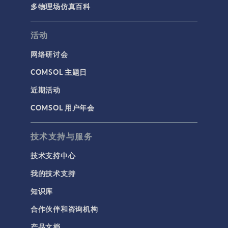
多物理场仿真百科
仿真 App
优化
活动
几何
网络研讨会
基于方程建模
COMSOL 主题日
安装与许可证管理
近期活动
建模工具和定义
COMSOL 用户年会
材料
物理场接口
技术支持与服务
用户界面
技术支持中心
研究与求解器
我的技术支持
简介
知识库
结果与可视化
合作伙伴和咨询机构
网格
产品文档
集群计算和云计算