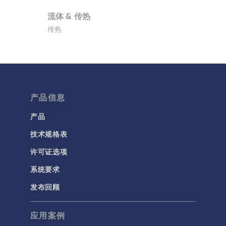
流体 & 传热
传热
分子流
多孔介质流动
微流体
流体流动颗粒跟踪
产品信息
计算流体力学 (CFD)
产品
技术规格表
电磁学
RF 与微波工程
许可证选项
低频电磁学
系统要求
半导体器件
发布回顾
射线光学
应用案例
带电粒子追踪