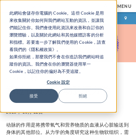
MENU
此網站會儲存你電腦的 Cookie。這些 Cookie 是用
登录
咨询与购买
來收集關於你如何與我們網站互動的資訊，並讓我
們能記住你。我們會使用此資訊來改善和自訂你的
瀏覽體驗，以及關於此網站和其他媒體訪客的分析
和指標。若要進一步了解我們使用的 Cookie，請查
看我們的《隱私權政策》。
如果你拒絕，那麼我們不會在你造訪我們網站時追
蹤你的資訊。我們會在你的瀏覽器使用單一
Cookie，以記住你的偏好為不受追蹤。
COMSOL 博客
Cookie 設定
通过仿真分析动脉壁力学
接受
拒絕
作者
Bridget Cunningham
2015年 10月 12日
动脉的作用是将携带氧气和营养物质的血液从心脏输送到
身体的其他部位。从力学的角度研究这种生物软组织，需