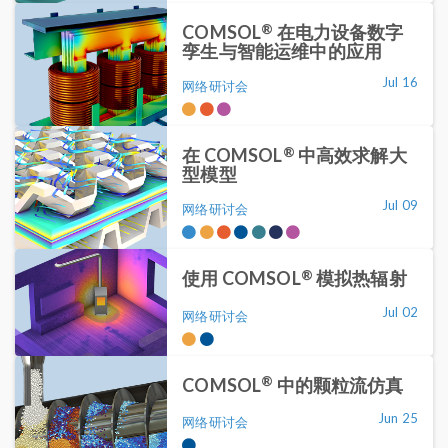
®
COMSOL
在电力设备数字
孪生与智能运维中的应用
Jul 16
网络研讨会
®
在 COMSOL
中高效求解大
型模型
Jul 09
网络研讨会
®
使用 COMSOL
模拟热辐射
Jul 02
网络研讨会
®
COMSOL
中的颗粒流仿真
Jun 25
网络研讨会