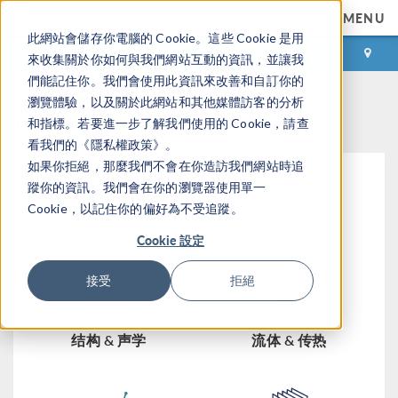
MENU
此網站會儲存你電腦的 Cookie。這些 Cookie 是用
登录
咨询与购买
來收集關於你如何與我們網站互動的資訊，並讓我
們能記住你。我們會使用此資訊來改善和自訂你的
活动
瀏覽體驗，以及關於此網站和其他媒體訪客的分析
和指標。若要進一步了解我們使用的 Cookie，請查
看我們的《隱私權政策》。
如果你拒絕，那麼我們不會在你造訪我們網站時追
蹤你的資訊。我們會在你的瀏覽器使用單一
Cookie，以記住你的偏好為不受追蹤。
Cookie 設定
仿真流程
电磁
接受
拒絕
结构 & 声学
流体 & 传热