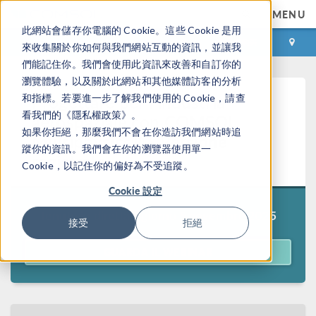
MENU
此網站會儲存你電腦的 Cookie。這些 Cookie 是用
登录
咨询与购买
來收集關於你如何與我們網站互動的資訊，並讓我
們能記住你。我們會使用此資訊來改善和自訂你的
瀏覽體驗，以及關於此網站和其他媒體訪客的分析
Progettare per l’industria
和指標。若要進一步了解我們使用的 Cookie，請查
看我們的《隱私權政策》。
aerospaziale con COMSOL
如果你拒絕，那麼我們不會在你造訪我們網站時追
Multiphysics® - Versione
蹤你的資訊。我們會在你的瀏覽器使用單一
registrata
Cookie，以記住你的偏好為不受追蹤。
Cookie 設定
Tenuto in diretta il giorno
5 novembre 2025
接受
拒絕
GUARDA IL WEBINAR