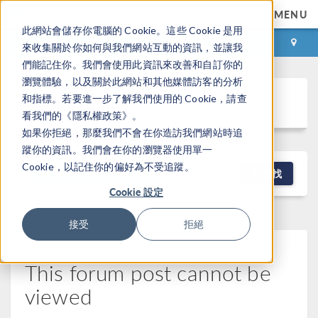
MENU
此網站會儲存你電腦的 Cookie。這些 Cookie 是用
登录
咨询与购买
來收集關於你如何與我們網站互動的資訊，並讓我
們能記住你。我們會使用此資訊來改善和自訂你的
瀏覽體驗，以及關於此網站和其他媒體訪客的分析
Discussion Forum
和指標。若要進一步了解我們使用的 Cookie，請查
看我們的《隱私權政策》。
如果你拒絕，那麼我們不會在你造訪我們網站時追
蹤你的資訊。我們會在你的瀏覽器使用單一
Cookie，以記住你的偏好為不受追蹤。
NEW DISCUSSION
查找
Cookie 設定
接受
拒絕
This forum post cannot be
viewed