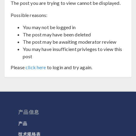
The post you are trying to view cannot be displayed.
Possible reasons:
You may not be logged in
The post may have been deleted
The post may be awaiting moderator review
You may have insufficient privleges to view this
post
Please
click here
to login and try again.
产品信息
产品
技术规格表