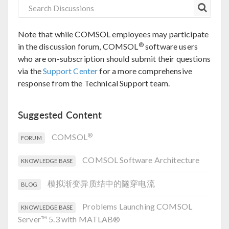
Note that while COMSOL employees may participate
®
in the discussion forum, COMSOL
software users
who are on-subscription should submit their questions
via the
Support Center
for a more comprehensive
response from the Technical Support team.
Suggested Content
®
COMSOL
FORUM
COMSOL Software Architecture
KNOWLEDGE BASE
模拟渐变异质结中的隧穿电流
BLOG
Problems Launching COMSOL
KNOWLEDGE BASE
Server™ 5.3 with MATLAB®