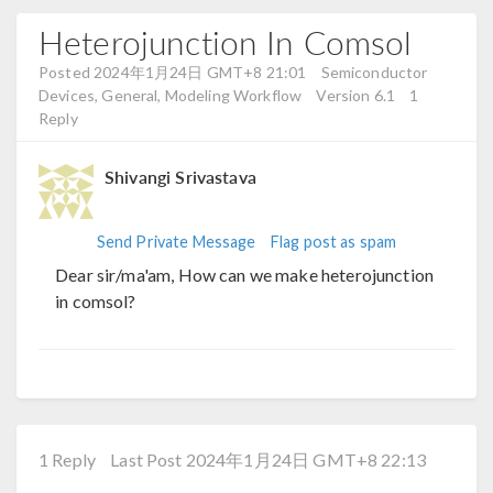
Heterojunction In Comsol
Posted 2024年1月24日 GMT+8 21:01
Semiconductor
Devices, General, Modeling Workflow
Version 6.1
1
Reply
Shivangi Srivastava
Send Private Message
Flag post as spam
Dear sir/ma'am, How can we make heterojunction
in comsol?
1 Reply
Last Post 2024年1月24日 GMT+8 22:13