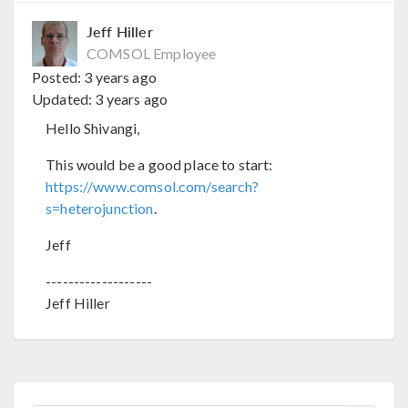
Jeff Hiller
COMSOL Employee
Posted:
3 years ago
Updated:
3 years ago
Hello Shivangi,
This would be a good place to start:
https://www.comsol.com/search?
s=heterojunction
.
Jeff
-------------------
Jeff Hiller