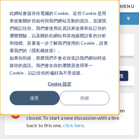
MENU
此網站會儲存你電腦的 Cookie。這些 Cookie 是用
登录
咨询与购买
來收集關於你如何與我們網站互動的資訊，並讓我
們能記住你。我們會使用此資訊來改善和自訂你的
瀏覽體驗，以及關於此網站和其他媒體訪客的分析
Discussion Forum
和指標。若要進一步了解我們使用的 Cookie，請查
看我們的《隱私權政策》。
如果你拒絕，那麼我們不會在你造訪我們網站時追
蹤你的資訊。我們會在你的瀏覽器使用單一
Cookie，以記住你的偏好為不受追蹤。
NEW DISCUSSION
查找
Cookie 設定
接受
拒絕
Discussion Closed
This discussion was
created more than 6 months ago and has been
closed. To start a new discussion with a link
back to this one,
click here
.