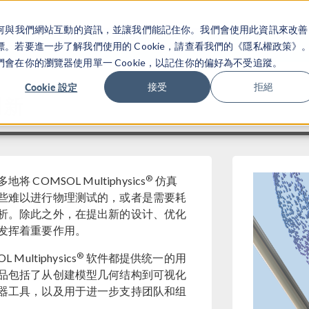
關於你如何與我們網站互動的資訊，並讓我們能記住你。我們會使用此資訊來改善
产品
行业应用
若要進一步了解我們使用的 Cookie，請查看我們的《隱私權政策》
在你的瀏覽器使用單一 Cookie，以記住你的偏好為不受追蹤。
Cookie 設定
接受
拒絕
创新
®
MSOL Multiphysics
仿真
些难以进行物理测试的，或者是需要耗
析。除此之外，在提出新的设计、优化
发挥着重要作用。
®
ltiphysics
软件都提供统一的用
品包括了从创建模型几何结构到可视化
器工具，以及用于进一步支持团队和组
器。