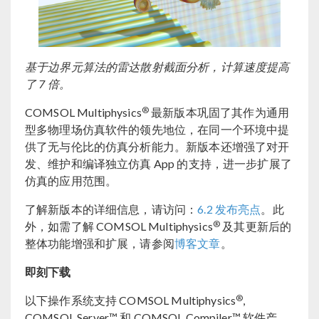
基于边界元算法的雷达散射截面分析，计算速度提高
了 7 倍。
®
COMSOL Multiphysics
最新版本巩固了其作为通用
型多物理场仿真软件的领先地位，在同一个环境中提
供了无与伦比的仿真分析能力。新版本还增强了对开
发、维护和编译独立仿真 App 的支持，进一步扩展了
仿真的应用范围。
了解新版本的详细信息，请访问：
6.2 发布亮点
。此
®
外，如需了解 COMSOL Multiphysics
及其更新后的
整体功能增强和扩展，请参阅
博客文章
。
即刻下载
®
以下操作系统支持 COMSOL Multiphysics
,
COMSOL Server™ 和 COMSOL Compiler™ 软件产