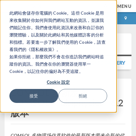
MENU
此網站會儲存你電腦的 Cookie。這些 Cookie 是用
登录
咨询与购买
來收集關於你如何與我們網站互動的資訊，並讓我
們能記住你。我們會使用此資訊來改善和自訂你的
瀏覽體驗，以及關於此網站和其他媒體訪客的分析
Press Release
和指標。若要進一步了解我們使用的 Cookie，請查
看我們的《隱私權政策》。
如果你拒絕，那麼我們不會在你造訪我們網站時追
BACK TO PRESS RELEASE GALLERY
蹤你的資訊。我們會在你的瀏覽器使用單一
Cookie，以記住你的偏好為不受追蹤。
Cookie 設定
COMSOL 全新发布
接受
拒絕
®
COMSOL Multiphysics
6.2
版本
COMSOL 多物理场仿真软件的最新版本带来全新的代