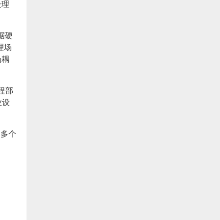
处理
根据硬
理场
场耦
工程部
业设
的多个