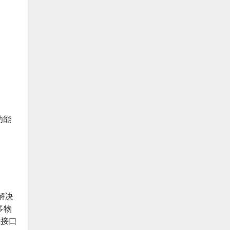
功能
解决
多物
。接口