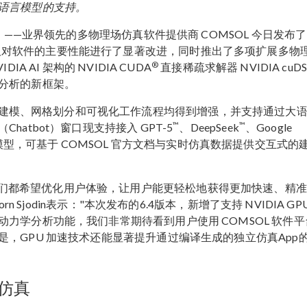
语言模型的支持。
）——业界领先的多物理场仿真软件提供商 COMSOL 今日发布了
不仅对软件的主要性能进行了显著改进，同时推出了多项扩展多物
®
 AI 架构的 NVIDIA CUDA
直接稀疏求解器 NVIDIA cuD
分析的新框架。
建模、网格划分和可视化工作流程均得到增强，并支持通过大
™
™
atbot）窗口现支持接入 GPT-5
、DeepSeek
、Google
大语言模型，可基于 COMSOL 官方文档与实时仿真数据提供交互式的
版本的更新，我们都希望优化用户体验，让用户能更轻松地获得更加快速、精
n Sjodin表示："本次发布的6.4版本，新增了支持 NVIDIA GP
力学分析功能，我们非常期待看到用户使用 COMSOL 软件平
，GPU 加速技术还能显著提升通过编译生成的独立仿真App
的仿真