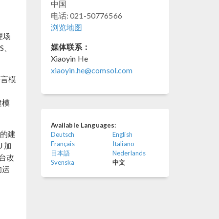
中国
电话: 021-50776566
浏览地图
理场
媒体联系：
SS、
Xiaoyin He
xiaoyin.he@comsol.com
语言模
建模
Available Languages:
准的建
Deutsch
English
Français
Italiano
U 加
日本語
Nederlands
台改
Svenska
中文
的运