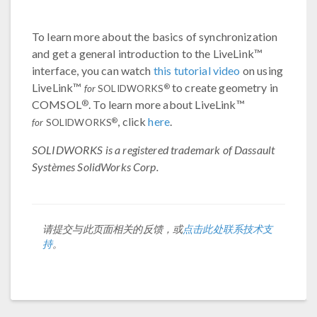
To learn more about the basics of synchronization
and get a general introduction to the LiveLink™
interface, you can watch
this tutorial video
on using
LiveLink™
to create geometry in
®
for
SOLIDWORKS
®
COMSOL
. To learn more about LiveLink™
, click
here
.
®
for
SOLIDWORKS
SOLIDWORKS is a registered trademark of Dassault
Systèmes SolidWorks Corp.
请提交与此页面相关的反馈，或
点击此处联系技术支
持
。