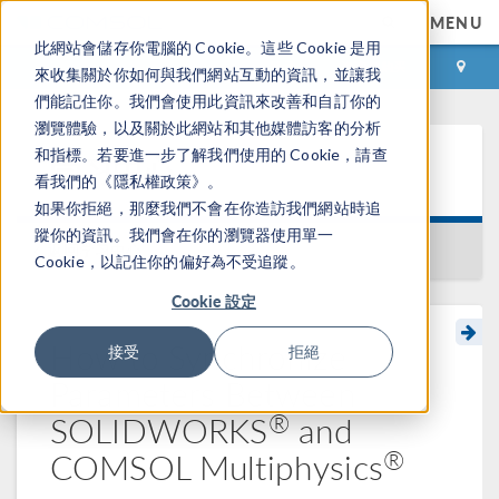
MENU
此網站會儲存你電腦的 Cookie。這些 Cookie 是用
登录
咨询与购买
來收集關於你如何與我們網站互動的資訊，並讓我
們能記住你。我們會使用此資訊來改善和自訂你的
瀏覽體驗，以及關於此網站和其他媒體訪客的分析
和指標。若要進一步了解我們使用的 Cookie，請查
学习中心
看我們的《隱私權政策》。
如果你拒絕，那麼我們不會在你造訪我們網站時追
蹤你的資訊。我們會在你的瀏覽器使用單一
返回学习中心
Cookie，以記住你的偏好為不受追蹤。
Cookie 設定
How to Synchronize
接受
拒絕
Parameters Between
®
SOLIDWORKS
and
®
COMSOL Multiphysics