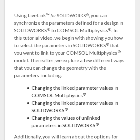
Using LiveLink™
, you can
®
for
SOLIDWORKS
synchronize the parameters defined for a design in
®
®
SOLIDWORKS
to COMSOL Multiphysics
. In
this tutorial video, we begin with showing you how
®
to select the parameters in SOLIDWORKS
that
®
you want to link to your COMSOL Multiphysics
model. Thereafter, we explore a few different ways
that you can change the geometry with the
parameters, including:
Changing the linked parameter values in
®
COMSOL Multiphysics
Changing the linked parameter values in
®
SOLIDWORKS
Changing the values of unlinked
®
parameters in SOLIDWORKS
Additionally, you will learn about the options for