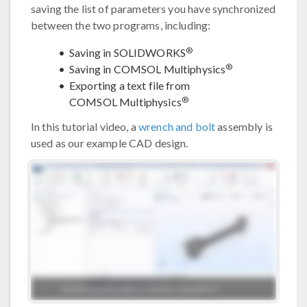
saving the list of parameters you have synchronized
between the two programs, including:
®
Saving in SOLIDWORKS
®
Saving in COMSOL Multiphysics
Exporting a text file from
®
COMSOL Multiphysics
In this tutorial video, a
wrench and bolt
assembly is
used as our example CAD design.