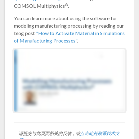
®
COMSOL Multiphysics
.
You can learn more about using the software for
modeling manufacturing processing by reading our
blog post
"How to Activate Material in Simulations
of Manufacturing Processes"
.
请提交与此页面相关的反馈，或
点击此处联系技术支