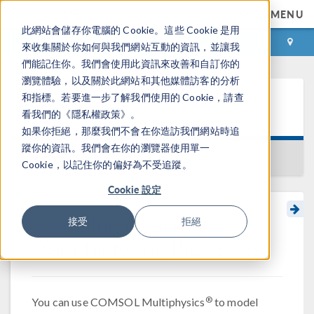
MENU
此網站會儲存你電腦的 Cookie。這些 Cookie 是用
登录
咨询与购买
來收集關於你如何與我們網站互動的資訊，並讓我
們能記住你。我們會使用此資訊來改善和自訂你的
瀏覽體驗，以及關於此網站和其他媒體訪客的分析
和指標。若要進一步了解我們使用的 Cookie，請查
学习中心
看我們的《隱私權政策》。
如果你拒絕，那麼我們不會在你造訪我們網站時追
蹤你的資訊。我們會在你的瀏覽器使用單一
返回学习中心
Cookie，以記住你的偏好為不受追蹤。
Cookie 設定
Modeling Overview:
接受
拒絕
Manufacturing Processes
®
You can use COMSOL Multiphysics
to model