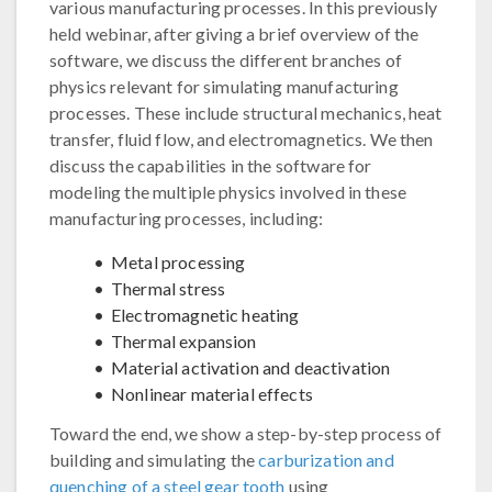
various manufacturing processes. In this previously
held webinar, after giving a brief overview of the
software, we discuss the different branches of
physics relevant for simulating manufacturing
processes. These include structural mechanics, heat
transfer, fluid flow, and electromagnetics. We then
discuss the capabilities in the software for
modeling the multiple physics involved in these
manufacturing processes, including:
Metal processing
Thermal stress
Electromagnetic heating
Thermal expansion
Material activation and deactivation
Nonlinear material effects
Toward the end, we show a step-by-step process of
building and simulating the
carburization and
quenching of a steel gear tooth
using