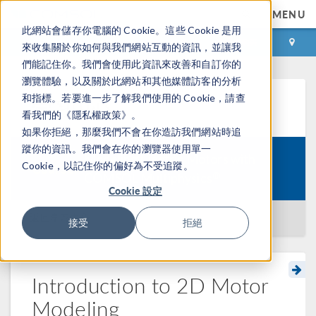
MENU
此網站會儲存你電腦的 Cookie。這些 Cookie 是用
登录
咨询与购买
來收集關於你如何與我們網站互動的資訊，並讓我
們能記住你。我們會使用此資訊來改善和自訂你的
瀏覽體驗，以及關於此網站和其他媒體訪客的分析
和指標。若要進一步了解我們使用的 Cookie，請查
学习中心
看我們的《隱私權政策》。
如果你拒絕，那麼我們不會在你造訪我們網站時追
蹤你的資訊。我們會在你的瀏覽器使用單一
Modeling Electric Motors with
Cookie，以記住你的偏好為不受追蹤。
Course:
®
COMSOL Multiphysics
Cookie 設定
返回学习中心
接受
拒絕
Introduction to 2D Motor
Modeling