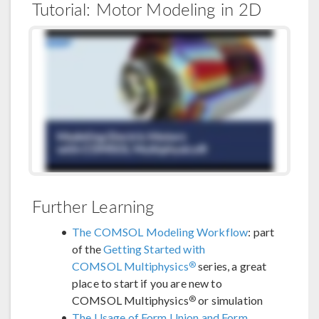
Tutorial: Motor Modeling in 2D
Further Learning
The COMSOL Modeling Workflow
: part
of the
Getting Started with
®
COMSOL Multiphysics
series, a great
place to start if you are new to
®
COMSOL Multiphysics
or simulation
The Usage of Form Union and Form