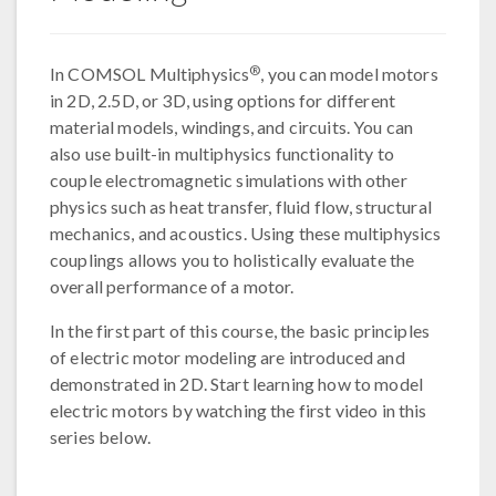
®
In COMSOL Multiphysics
, you can model motors
in 2D, 2.5D, or 3D, using options for different
material models, windings, and circuits. You can
also use built-in multiphysics functionality to
couple electromagnetic simulations with other
physics such as heat transfer, fluid flow, structural
mechanics, and acoustics. Using these multiphysics
couplings allows you to holistically evaluate the
overall performance of a motor.
In the first part of this course, the basic principles
of electric motor modeling are introduced and
demonstrated in 2D. Start learning how to model
electric motors by watching the first video in this
series below.