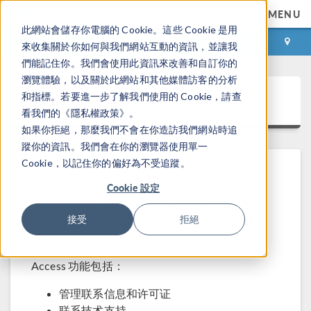
MENU
此網站會儲存你電腦的 Cookie。這些 Cookie 是用
登录
咨询与购买
來收集關於你如何與我們網站互動的資訊，並讓我
們能記住你。我們會使用此資訊來改善和自訂你的
瀏覽體驗，以及關於此網站和其他媒體訪客的分析
COMSOL Access
和指標。若要進一步了解我們使用的 Cookie，請查
看我們的《隱私權政策》。
如果你拒絕，那麼我們不會在你造訪我們網站時追
蹤你的資訊。我們會在你的瀏覽器使用單一
Cookie，以記住你的偏好為不受追蹤。
Cookie 設定
欢迎使用 COMSOL Access
接受
拒絕
Access 帐户是 COMSOL 为用户提供的附加服
务。
Access 功能包括：
管理联系信息和许可证
联系技术支持