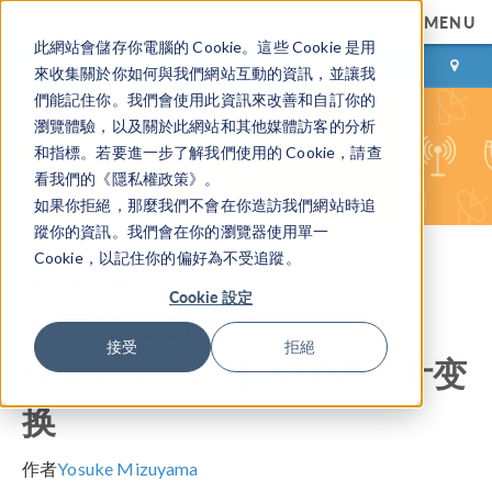
MENU
此網站會儲存你電腦的 Cookie。這些 Cookie 是用
登录
咨询与购买
來收集關於你如何與我們網站互動的資訊，並讓我
們能記住你。我們會使用此資訊來改善和自訂你的
瀏覽體驗，以及關於此網站和其他媒體訪客的分析
和指標。若要進一步了解我們使用的 Cookie，請查
看我們的《隱私權政策》。
如果你拒絕，那麼我們不會在你造訪我們網站時追
蹤你的資訊。我們會在你的瀏覽器使用單一
Cookie，以記住你的偏好為不受追蹤。
COMSOL 博客
Cookie 設定
如何在 COMSOL
接受
拒絕
Multiphysics 中实现傅里叶变
换
作者
Yosuke Mizuyama