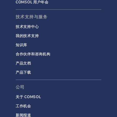
COMSOL 用户年会
材料
物理场接口
技术支持与服务
用户界面
技术支持中心
研究与求解器
我的技术支持
简介
知识库
结果与可视化
合作伙伴和咨询机构
网格
产品文档
集群计算和云计算
产品下载
标记
公司
关于 COMSOL
3D 打印
工作机会
AC/DC 模块
新闻报道
App 开发器简介视频