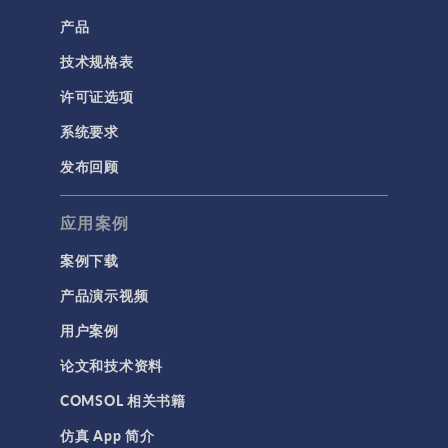
计算流体力学 (CFD)
产品
技术规格表
电磁学
RF 与微波工程
许可证选项
低频电磁学
系统要求
半导体器件
发布回顾
射线光学
应用案例
带电粒子追踪
波动光学
案例下载
等离子体物理
产品演示视频
用户案例
科学新闻
论文和技术资料
结构 & 声学
COMSOL 相关书籍
MEMS & 压电器件
仿真 App 简介
声学与振动