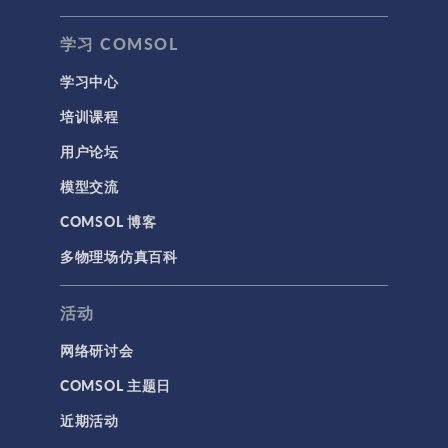
岩土力学
学习 COMSOL
材料模型
学习中心
结构力学
培训课程
结构动力学
用户论坛
通用
模型交流
API
COMSOL 博客
代理模型
多物理场仿真百科
仿真 App
优化
活动
几何
网络研讨会
基于方程建模
COMSOL 主题日
安装与许可证管理
近期活动
建模工具和定义