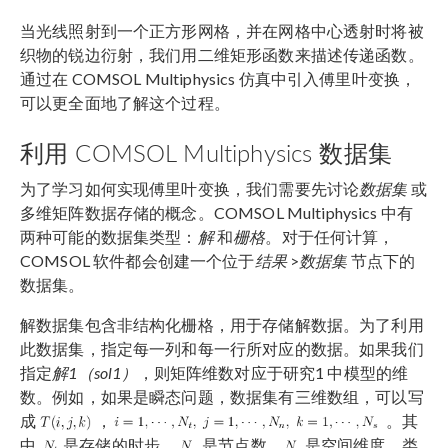
当光线照射到一个正方形网格，并在网格中心透射时将被
织物的锐边衍射，我们用二维矩形函数来描述传递函数。
通过在 COMSOL Multiphysics 仿真中引入傅里叶变换，
可以更全面地了解这个过程。
利用 COMSOL Multiphysics 数据集
为了学习如何实现傅里叶变换，我们需要先讨论
数据集
或
多维矩阵数据存储的概念。COMSOL Multiphysics 中有
两种可能的数据集类型：
解
和
栅格
。对于任何计算，
COMSOL 软件都会创建一个位于
结果
>
数据集
节点下的
数据集。
解数据集包含非结构化栅格，用于存储解数据。为了利用
此数据集，指定每一列和每一行所对应的数据。如果我们
指定
解
1
（
sol1
）
，则矩阵维数对应于研究1 中模型的维
数。例如，如果是瞬态问题，数据集有三维数组，可以写
成
，
。其
中,
是存储的时步，
是节点数，
是空间维度。类