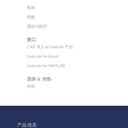
电池
电镀
腐蚀与防护
接口
CAD 导入 & LiveLink 产品
LiveLink for Excel
LiveLink for MATLAB
流体 & 传热
传热
分子流
多孔介质流动
微流体
流体流动颗粒跟踪
产品信息