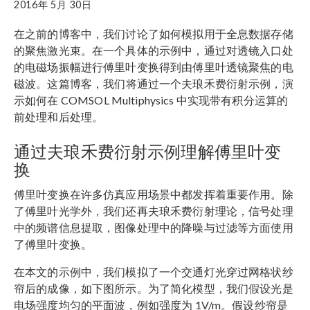
2016年 5月 30日
在之前的博客中，我们讨论了如何模拟用于全息数据存储
的聚焦激光束。在一个具体的示例中，通过对透镜入口处
的电磁场振幅进行傅里叶变换得到由傅里叶透镜聚焦的电
磁波。
这篇博客，我们将通过一个夫琅禾费衍射示例，演
示如何在 COMSOL Multiphysics 中实现带有积分运算的
前处理和后处理。
通过夫琅禾费衍射示例理解傅里叶变
换
傅里叶变换在许多仿真应用场景中都发挥着重要作用。除
了傅里叶光学外，我们还再夫琅禾费衍射理论，信号处理
中的频谱信息提取，图像处理中的降噪与过滤等方面使用
了傅里叶变换。
在本文的示例中，我们模拟了一个交通灯光穿过网格状纱
帘后的成像，如下图所示。为了简化模型，我们假设光是
电场强度均匀的平面波，例如强度为 1V/m。假设纱帘是