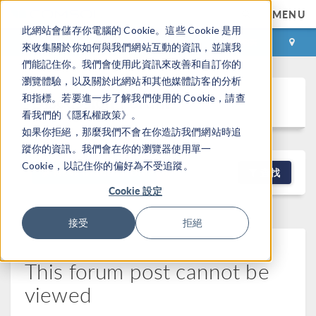
MENU
此網站會儲存你電腦的 Cookie。這些 Cookie 是用
登录
咨询与购买
來收集關於你如何與我們網站互動的資訊，並讓我
們能記住你。我們會使用此資訊來改善和自訂你的
瀏覽體驗，以及關於此網站和其他媒體訪客的分析
Discussion Forum
和指標。若要進一步了解我們使用的 Cookie，請查
看我們的《隱私權政策》。
如果你拒絕，那麼我們不會在你造訪我們網站時追
蹤你的資訊。我們會在你的瀏覽器使用單一
Cookie，以記住你的偏好為不受追蹤。
NEW DISCUSSION
查找
Cookie 設定
接受
拒絕
This forum post cannot be
viewed