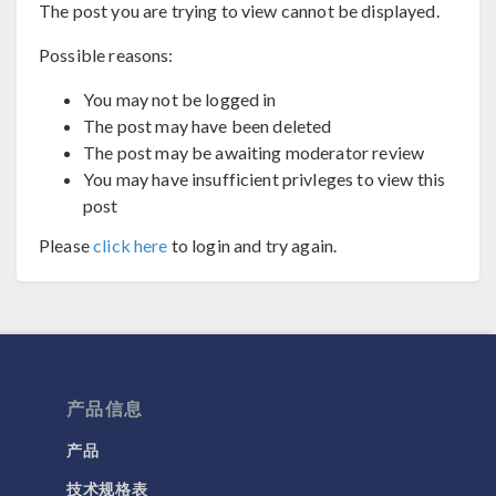
The post you are trying to view cannot be displayed.
Possible reasons:
You may not be logged in
The post may have been deleted
The post may be awaiting moderator review
You may have insufficient privleges to view this
post
Please
click here
to login and try again.
产品信息
产品
技术规格表