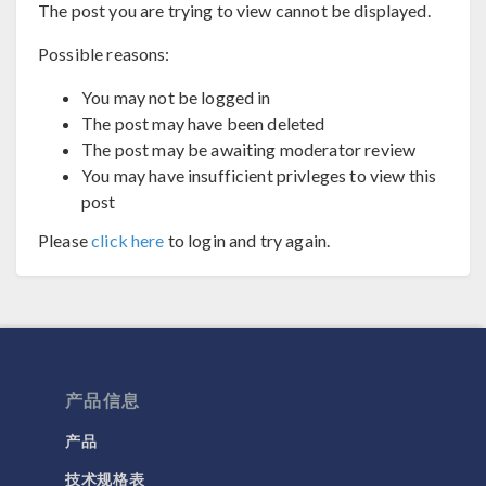
The post you are trying to view cannot be displayed.
Possible reasons:
You may not be logged in
The post may have been deleted
The post may be awaiting moderator review
You may have insufficient privleges to view this
post
Please
click here
to login and try again.
产品信息
产品
技术规格表