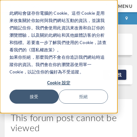
MENU
此網站會儲存你電腦的 Cookie。這些 Cookie 是用
登录
咨询与购买
來收集關於你如何與我們網站互動的資訊，並讓我
們能記住你。我們會使用此資訊來改善和自訂你的
瀏覽體驗，以及關於此網站和其他媒體訪客的分析
Discussion Forum
和指標。若要進一步了解我們使用的 Cookie，請查
看我們的《隱私權政策》。
如果你拒絕，那麼我們不會在你造訪我們網站時追
蹤你的資訊。我們會在你的瀏覽器使用單一
Cookie，以記住你的偏好為不受追蹤。
NEW DISCUSSION
查找
Cookie 設定
接受
拒絕
This forum post cannot be
viewed