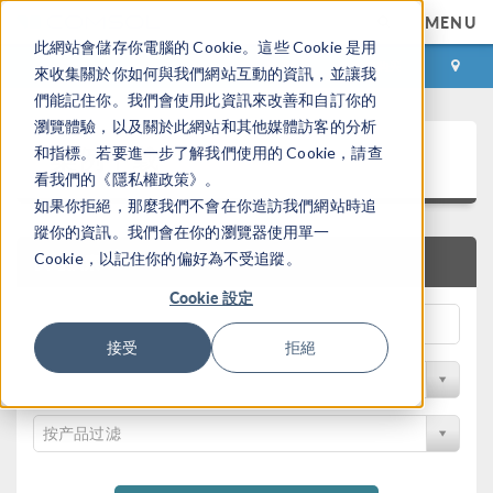
MENU
此網站會儲存你電腦的 Cookie。這些 Cookie 是用
登录
咨询与购买
來收集關於你如何與我們網站互動的資訊，並讓我
們能記住你。我們會使用此資訊來改善和自訂你的
瀏覽體驗，以及關於此網站和其他媒體訪客的分析
案例下载
和指標。若要進一步了解我們使用的 Cookie，請查
看我們的《隱私權政策》。
如果你拒絕，那麼我們不會在你造訪我們網站時追
蹤你的資訊。我們會在你的瀏覽器使用單一
Cookie，以記住你的偏好為不受追蹤。
快速搜索
Cookie 設定
接受
拒絕
按学科过滤
按产品过滤