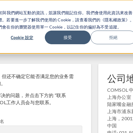
關於你如何與我們網站互動的資訊，並讓我們能記住你。我們會使用此資訊來改善
产品
行业应用
若要進一步了解我們使用的 Cookie，請查看我們的《隱私權政策》
在你的瀏覽器使用單一 Cookie，以記住你的偏好為不受追蹤。
Cookie 設定
接受
拒絕
公司
，但还不确定它能否满足您的业务需
们。
COMSOL 中国
决的问题，并点击下方的 “联系
上海办公室
MSOL工作人员会与您联系。
陆家嘴金融服
上海市浦东新
上海，2001
名
中国
电话: 021-5