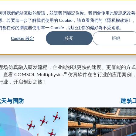
關於你如何與我們網站互動的資訊，並讓我們能記住你。我們會使用此資訊來改善
产品
行业应用
若要進一步了解我們使用的 Cookie，請查看我們的《隱私權政策》
在你的瀏覽器使用單一 Cookie，以記住你的偏好為不受追蹤。
Cookie 設定
接受
拒絕
行业应用
理场仿真融入研发流程，企业能够以更快的速度、更智能的方式
®
 COMSOL Multiphysics
仿真软件在各行业的应用案例
行业，开启创新之旅！
航天与国防
建筑