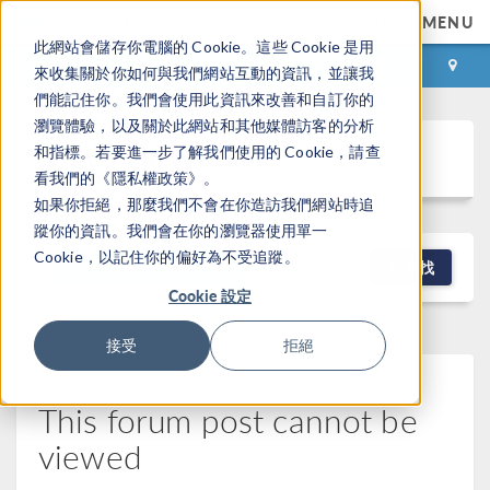
MENU
此網站會儲存你電腦的 Cookie。這些 Cookie 是用
登录
咨询与购买
來收集關於你如何與我們網站互動的資訊，並讓我
們能記住你。我們會使用此資訊來改善和自訂你的
瀏覽體驗，以及關於此網站和其他媒體訪客的分析
Discussion Forum
和指標。若要進一步了解我們使用的 Cookie，請查
看我們的《隱私權政策》。
如果你拒絕，那麼我們不會在你造訪我們網站時追
蹤你的資訊。我們會在你的瀏覽器使用單一
Cookie，以記住你的偏好為不受追蹤。
NEW DISCUSSION
查找
Cookie 設定
接受
拒絕
This forum post cannot be
viewed