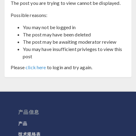
The post you are trying to view cannot be displayed.
Possible reasons:
You may not be logged in
The post may have been deleted
The post may be awaiting moderator review
You may have insufficient privleges to view this
post
Please
click here
to login and try again.
产品信息
产品
技术规格表