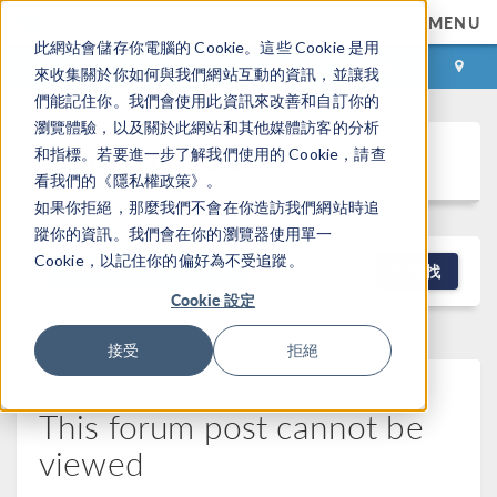
MENU
此網站會儲存你電腦的 Cookie。這些 Cookie 是用
登录
咨询与购买
來收集關於你如何與我們網站互動的資訊，並讓我
們能記住你。我們會使用此資訊來改善和自訂你的
瀏覽體驗，以及關於此網站和其他媒體訪客的分析
Discussion Forum
和指標。若要進一步了解我們使用的 Cookie，請查
看我們的《隱私權政策》。
如果你拒絕，那麼我們不會在你造訪我們網站時追
蹤你的資訊。我們會在你的瀏覽器使用單一
Cookie，以記住你的偏好為不受追蹤。
NEW DISCUSSION
查找
Cookie 設定
接受
拒絕
This forum post cannot be
viewed