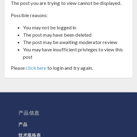
The post you are trying to view cannot be displayed.
Possible reasons:
You may not be logged in
The post may have been deleted
The post may be awaiting moderator review
You may have insufficient privleges to view this
post
Please
click here
to login and try again.
产品信息
产品
技术规格表