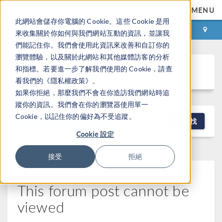
MENU
此網站會儲存你電腦的 Cookie。這些 Cookie 是用
登录
咨询与购买
來收集關於你如何與我們網站互動的資訊，並讓我
們能記住你。我們會使用此資訊來改善和自訂你的
瀏覽體驗，以及關於此網站和其他媒體訪客的分析
Discussion Forum
和指標。若要進一步了解我們使用的 Cookie，請查
看我們的《隱私權政策》。
如果你拒絕，那麼我們不會在你造訪我們網站時追
蹤你的資訊。我們會在你的瀏覽器使用單一
Cookie，以記住你的偏好為不受追蹤。
NEW DISCUSSION
查找
Cookie 設定
接受
拒絕
This forum post cannot be
viewed