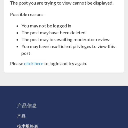
The post you are trying to view cannot be displayed.
Possible reasons:
You may not be logged in
The post may have been deleted
The post may be awaiting moderator review
You may have insufficient privleges to view this
post
Please
click here
to login and try again.
产品信息
产品
技术规格表