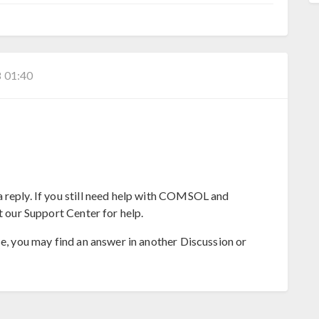
 01:40
 reply. If you still need help with COMSOL and
t our Support Center for help.
se, you may find an answer in another Discussion or