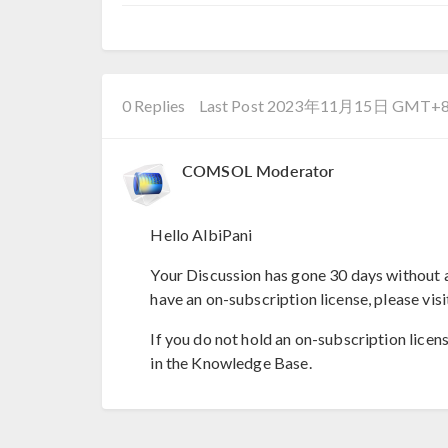
0 Replies
Last Post 2023年11月15日 GMT+8
COMSOL Moderator
Hello AlbiPani
Your Discussion has gone 30 days without a
have an on-subscription license, please visi
If you do not hold an on-subscription licen
in the Knowledge Base.