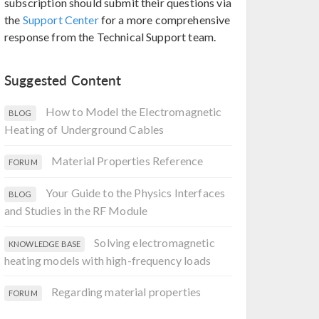
subscription should submit their questions via
the
Support Center
for a more comprehensive
response from the Technical Support team.
Suggested Content
How to Model the Electromagnetic
BLOG
Heating of Underground Cables
Material Properties Reference
FORUM
Your Guide to the Physics Interfaces
BLOG
and Studies in the RF Module
Solving electromagnetic
KNOWLEDGE BASE
heating models with high-frequency loads
Regarding material properties
FORUM