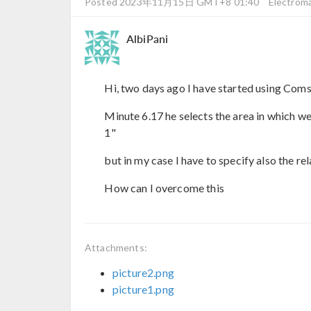
Posted 2023年11月15日 GMT+8 01:40
Electrom
AlbiPani
Hi, two days ago I have started using Comso
Minute 6.17 he selects the area in which we
1"
but in my case I have to specify also the re
How can I overcome this
Attachments:
picture2.png
picture1.png