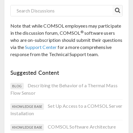
Note that while COMSOL employees may participate
®
in the discussion forum, COMSOL
software users
who are on-subscription should submit their questions
via the
Support Center
for a more comprehensive
response from the Technical Support team.
Suggested Content
Describing the Behavior of a Thermal Mass
BLOG
Flow Sensor
Set Up Access to a COMSOL Server
KNOWLEDGE BASE
Installation
COMSOL Software Architecture
KNOWLEDGE BASE