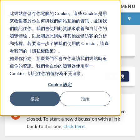
MENU
此網站會儲存你電腦的 Cookie。這些 Cookie 是用
登录
咨询与购买
來收集關於你如何與我們網站互動的資訊，並讓我
們能記住你。我們會使用此資訊來改善和自訂你的
瀏覽體驗，以及關於此網站和其他媒體訪客的分析
Discussion Forum
和指標。若要進一步了解我們使用的 Cookie，請查
看我們的《隱私權政策》。
如果你拒絕，那麼我們不會在你造訪我們網站時追
蹤你的資訊。我們會在你的瀏覽器使用單一
Cookie，以記住你的偏好為不受追蹤。
NEW DISCUSSION
查找
Cookie 設定
接受
拒絕
Discussion Closed
This discussion was
created more than 6 months ago and has been
closed. To start a new discussion with a link
back to this one,
click here
.