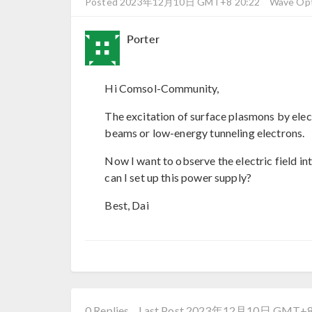
Posted 2023年12月10日 GMT+8 20:22
Wave Opti
Porter
Hi Comsol-Community,
The excitation of surface plasmons by ele
beams or low-energy tunneling electrons.
Now I want to observe the electric field in
can I set up this power supply?
Best, Dai
0 Replies
Last Post 2023年12月10日 GMT+8