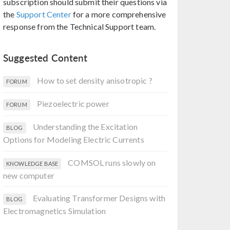
subscription should submit their questions via
the
Support Center
for a more comprehensive
response from the Technical Support team.
Suggested Content
How to set density anisotropic ?
FORUM
Piezoelectric power
FORUM
Understanding the Excitation
BLOG
Options for Modeling Electric Currents
COMSOL runs slowly on
KNOWLEDGE BASE
new computer
Evaluating Transformer Designs with
BLOG
Electromagnetics Simulation