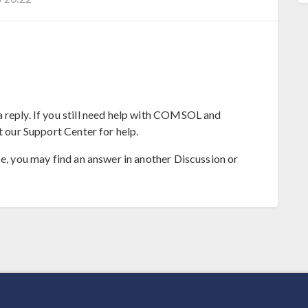
 reply. If you still need help with COMSOL and
t our Support Center for help.
se, you may find an answer in another Discussion or