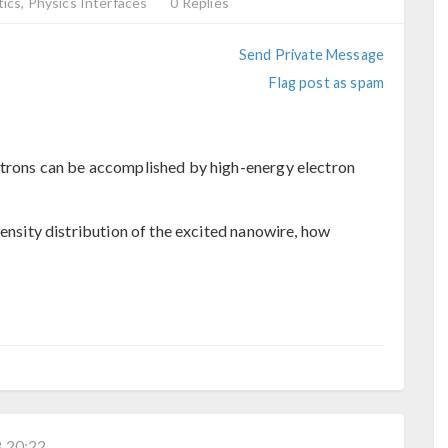
cs, Physics Interfaces
0 Replies
Send Private Message
Flag post as spam
ctrons can be accomplished by high-energy electron
tensity distribution of the excited nanowire, how
 20:22