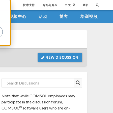
技术支持
咨询与购买
中文
登录
视频中心
活动
博客
培训视频
。
NEW DISCUSSION
Note that while COMSOL employees may
participate in the discussion forum,
®
COMSOL
software users who are on-