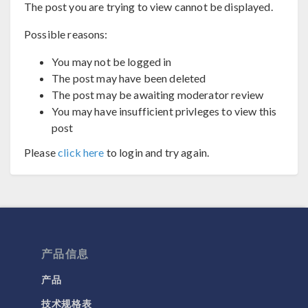
The post you are trying to view cannot be displayed.
Possible reasons:
You may not be logged in
The post may have been deleted
The post may be awaiting moderator review
You may have insufficient privleges to view this
post
Please
click here
to login and try again.
产品信息
产品
技术规格表