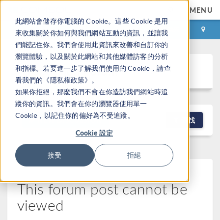
MENU
此網站會儲存你電腦的 Cookie。這些 Cookie 是用
登录
咨询与购买
來收集關於你如何與我們網站互動的資訊，並讓我
們能記住你。我們會使用此資訊來改善和自訂你的
瀏覽體驗，以及關於此網站和其他媒體訪客的分析
Discussion Forum
和指標。若要進一步了解我們使用的 Cookie，請查
看我們的《隱私權政策》。
如果你拒絕，那麼我們不會在你造訪我們網站時追
蹤你的資訊。我們會在你的瀏覽器使用單一
Cookie，以記住你的偏好為不受追蹤。
NEW DISCUSSION
查找
Cookie 設定
接受
拒絕
This forum post cannot be
viewed