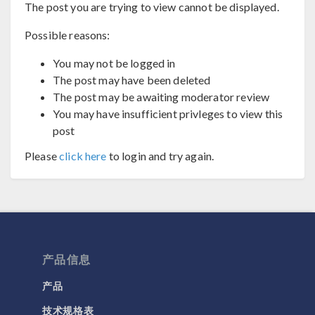
The post you are trying to view cannot be displayed.
Possible reasons:
You may not be logged in
The post may have been deleted
The post may be awaiting moderator review
You may have insufficient privleges to view this
post
Please
click here
to login and try again.
产品信息
产品
技术规格表