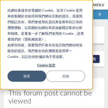
MENU
此網站會儲存你電腦的 Cookie。這些 Cookie 是用
登录
咨询与购买
來收集關於你如何與我們網站互動的資訊，並讓我
們能記住你。我們會使用此資訊來改善和自訂你的
瀏覽體驗，以及關於此網站和其他媒體訪客的分析
Discussion Forum
和指標。若要進一步了解我們使用的 Cookie，請查
看我們的《隱私權政策》。
如果你拒絕，那麼我們不會在你造訪我們網站時追
蹤你的資訊。我們會在你的瀏覽器使用單一
Cookie，以記住你的偏好為不受追蹤。
NEW DISCUSSION
查找
Cookie 設定
接受
拒絕
This forum post cannot be
viewed