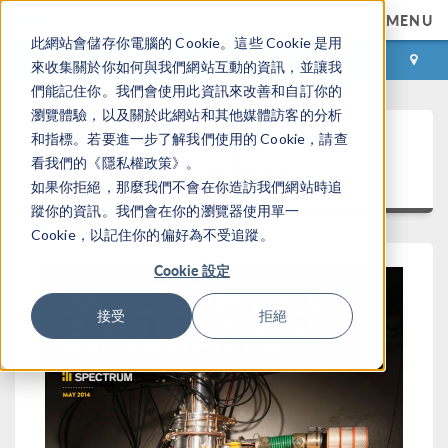
MENU
此網站會儲存你電腦的 Cookie。這些 Cookie 是用
登录
咨询与购买
來收集關於你如何與我們網站互動的資訊，並讓我
們能記住你。我們會使用此資訊來改善和自訂你的
瀏覽體驗，以及關於此網站和其他媒體訪客的分析
多物理场仿真:《IEEE
和指標。若要進一步了解我們使用的 Cookie，請查
看我們的《隱私權政策》。
Spectrum》特刊 2014
如果你拒絕，那麼我們不會在你造訪我們網站時追
蹤你的資訊。我們會在你的瀏覽器使用單一
Cookie，以記住你的偏好為不受追蹤。
Cookie 設定
接受
拒絕