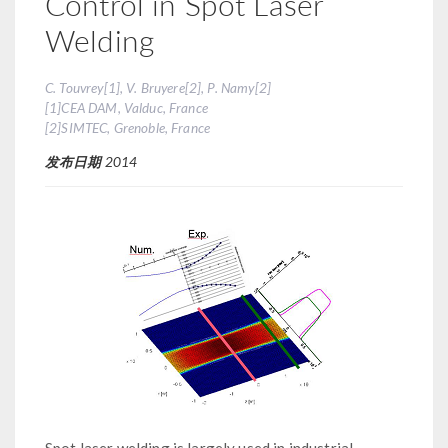
Control in Spot Laser
Welding
C. Touvrey[1], V. Bruyere[2], P. Namy[2]
[1]CEA DAM, Valduc, France
[2]SIMTEC, Grenoble, France
发布日期
2014
Spot laser welding is largely used in industrial