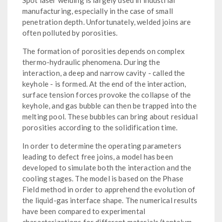
manufacturing, especially in the case of small
penetration depth. Unfortunately, welded joins are
often polluted by porosities.
The formation of porosities depends on complex
thermo-hydraulic phenomena. During the
interaction, a deep and narrow cavity - called the
keyhole - is formed. At the end of the interaction,
surface tension forces provoke the collapse of the
keyhole, and gas bubble can then be trapped into the
melting pool. These bubbles can bring about residual
porosities according to the solidification time.
In order to determine the operating parameters
leading to defect free joins, a model has been
developed to simulate both the interaction and the
cooling stages. The model is based on the Phase
Field method in order to apprehend the evolution of
the liquid-gas interface shape. The numerical results
have been compared to experimental
characterizations for different materials (tantalum