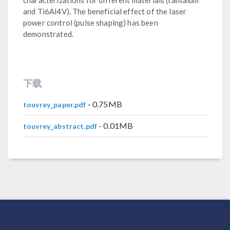
and Ti6Al4V). The beneficial effect of the laser
power control (pulse shaping) has been
demonstrated.
下载
- 0.75MB
touvrey_paper.pdf
- 0.01MB
touvrey_abstract.pdf