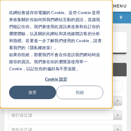
MENU
此網站會儲存你電腦的 Cookie。這些 Cookie 是用
登录
咨询与购买
來收集關於你如何與我們網站互動的資訊，並讓我
們能記住你。我們會使用此資訊來改善和自訂你的
瀏覽體驗，以及關於此網站和其他媒體訪客的分析
论文和技术资料
和指標。若要進一步了解我們使用的 Cookie，請查
看我們的《隱私權政策》。
如果你拒絕，那麼我們不會在你造訪我們網站時追
蹤你的資訊。我們會在你的瀏覽器使用單一
Cookie，以記住你的偏好為不受追蹤。
快速搜索
Cookie 設定
接受
拒絕
按物理领域过滤
按行业过滤
按年会过滤