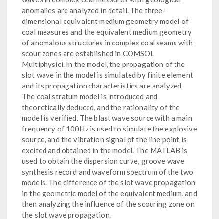
anomalies are analyzed in detail. The three-
dimensional equivalent medium geometry model of
coal measures and the equivalent medium geometry
of anomalous structures in complex coal seams with
scour zones are established in COMSOL
Multiphysici. In the model, the propagation of the
slot wave in the model is simulated by finite element
and its propagation characteristics are analyzed.
The coal stratum model is introduced and
theoretically deduced, and the rationality of the
model is verified. The blast wave source with a main
frequency of 100Hz is used to simulate the explosive
source, and the vibration signal of the line point is
excited and obtained in the model. The MATLAB is
used to obtain the dispersion curve, groove wave
synthesis record and waveform spectrum of the two
models. The difference of the slot wave propagation
in the geometric model of the equivalent medium, and
then analyzing the influence of the scouring zone on
the slot wave propagation.