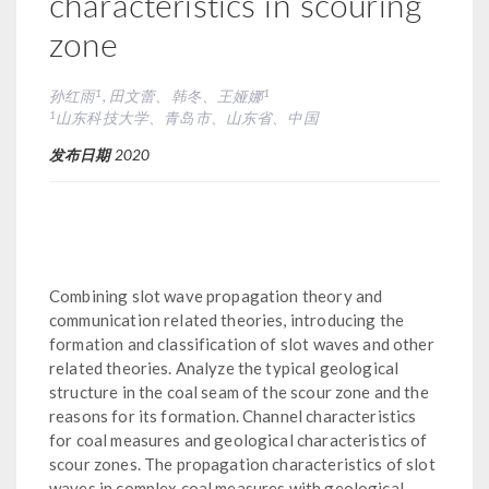
characteristics in scouring
zone
1
1
孙红雨
, 田文蕾、韩冬、王娅娜
1
山东科技大学、青岛市、山东省、中国
发布日期
2020
Combining slot wave propagation theory and
communication related theories, introducing the
formation and classification of slot waves and other
related theories. Analyze the typical geological
structure in the coal seam of the scour zone and the
reasons for its formation. Channel characteristics
for coal measures and geological characteristics of
scour zones. The propagation characteristics of slot
waves in complex coal measures with geological