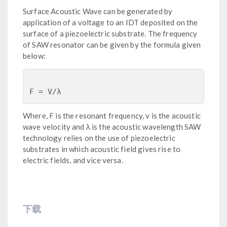
Surface Acoustic Wave can be generated by
application of a voltage to an IDT deposited on the
surface of a piezoelectric substrate. The frequency
of SAW resonator can be given by the formula given
below:
Where, F is the resonant frequency, v is the acoustic
wave velocity and λ is the acoustic wavelength SAW
technology relies on the use of piezoelectric
substrates in which acoustic field gives rise to
electric fields, and vice versa.
下载