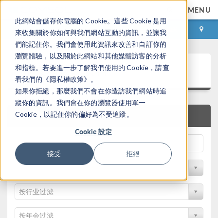
MENU
此網站會儲存你電腦的 Cookie。這些 Cookie 是用
登录
咨询与购买
來收集關於你如何與我們網站互動的資訊，並讓我
們能記住你。我們會使用此資訊來改善和自訂你的
瀏覽體驗，以及關於此網站和其他媒體訪客的分析
论文和技术资料
和指標。若要進一步了解我們使用的 Cookie，請查
看我們的《隱私權政策》。
如果你拒絕，那麼我們不會在你造訪我們網站時追
蹤你的資訊。我們會在你的瀏覽器使用單一
Cookie，以記住你的偏好為不受追蹤。
快速搜索
Cookie 設定
接受
拒絕
按物理领域过滤
按行业过滤
按年会过滤