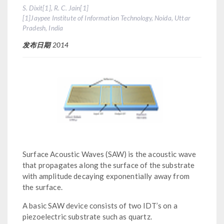
S. Dixit[1], R. C. Jain[1]
[1]Jaypee Institute of Information Technology, Noida, Uttar
Pradesh, India
发布日期
2014
Surface Acoustic Waves (SAW) is the acoustic wave
that propagates along the surface of the substrate
with amplitude decaying exponentially away from
the surface.
A basic SAW device consists of two IDT’s on a
piezoelectric substrate such as quartz.