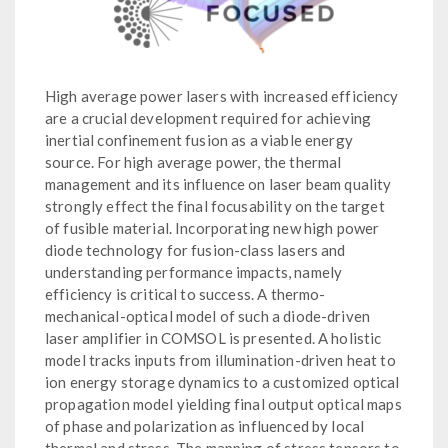
High average power lasers with increased efficiency
are a crucial development required for achieving
inertial confinement fusion as a viable energy
source. For high average power, the thermal
management and its influence on laser beam quality
strongly effect the final focusability on the target
of fusible material. Incorporating new high power
diode technology for fusion-class lasers and
understanding performance impacts, namely
efficiency is critical to success. A thermo-
mechanical-optical model of such a diode-driven
laser amplifier in COMSOL is presented. A holistic
model tracks inputs from illumination-driven heat to
ion energy storage dynamics to a customized optical
propagation model yielding final output optical maps
of phase and polarization as influenced by local
thermal and stress. The mapping of stress tensors to