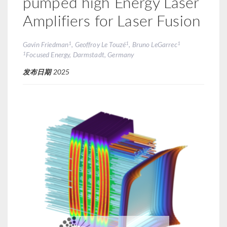
pumped high Energy Laser
Amplifiers for Laser Fusion
1
1
1
Gavin Friedman
, Geoffroy Le Touzé
, Bruno LeGarrec
1
Focused Energy, Darmstadt, Germany
发布日期
2025