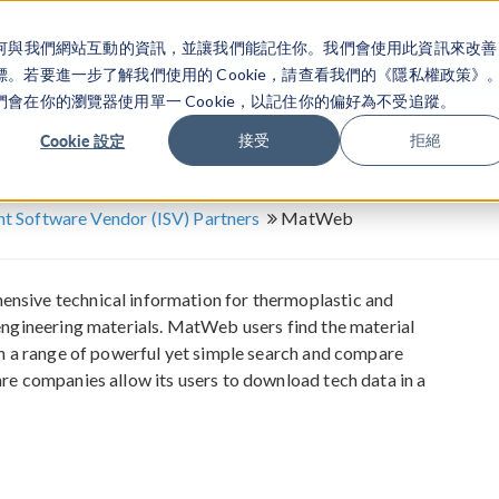
關於你如何與我們網站互動的資訊，並讓我們能記住你。我們會使用此資訊來改善
产品
行业应用
若要進一步了解我們使用的 Cookie，請查看我們的《隱私權政策》
在你的瀏覽器使用單一 Cookie，以記住你的偏好為不受追蹤。
Cookie 設定
接受
拒絕
t Software Vendor (ISV) Partners
MatWeb
sive technical information for thermoplastic and
engineering materials. MatWeb users find the material
gh a range of powerful yet simple search and compare
re companies allow its users to download tech data in a