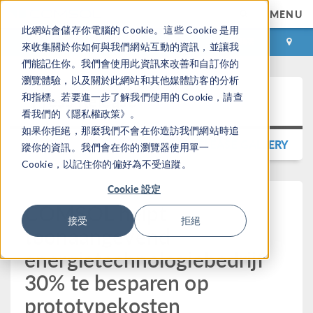
MENU
此網站會儲存你電腦的 Cookie。這些 Cookie 是用
登录
咨询与购买
來收集關於你如何與我們網站互動的資訊，並讓我
們能記住你。我們會使用此資訊來改善和自訂你的
瀏覽體驗，以及關於此網站和其他媒體訪客的分析
Press Release
和指標。若要進一步了解我們使用的 Cookie，請查
看我們的《隱私權政策》。
如果你拒絕，那麼我們不會在你造訪我們網站時追
BACK TO PRESS RELEASE GALLERY
蹤你的資訊。我們會在你的瀏覽器使用單一
Cookie，以記住你的偏好為不受追蹤。
Cookie 設定
COMSOL helpt
接受
拒絕
toonaangevend
energietechnologiebedrijf
30% te besparen op
prototypekosten