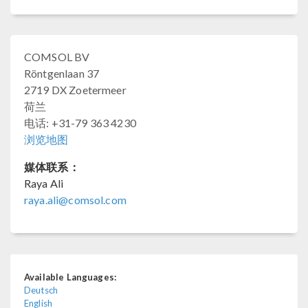
COMSOL BV
Röntgenlaan 37
2719 DX Zoetermeer
荷兰
电话: +31-79 363 4230
浏览地图
媒体联系：
Raya Ali
raya.ali@comsol.com
Available Languages:
Deutsch
English