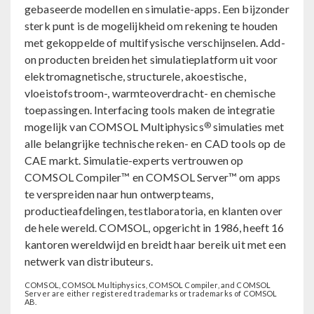
gebaseerde modellen en simulatie-apps. Een bijzonder
sterk punt is de mogelijkheid om rekening te houden
met gekoppelde of multifysische verschijnselen. Add-
on producten breiden het simulatieplatform uit voor
elektromagnetische, structurele, akoestische,
vloeistofstroom-, warmteoverdracht- en chemische
toepassingen. Interfacing tools maken de integratie
®
mogelijk van COMSOL Multiphysics
simulaties met
alle belangrijke technische reken- en CAD tools op de
CAE markt. Simulatie-experts vertrouwen op
COMSOL Compiler™ en COMSOL Server™ om apps
te verspreiden naar hun ontwerpteams,
productieafdelingen, testlaboratoria, en klanten over
de hele wereld. COMSOL, opgericht in 1986, heeft 16
kantoren wereldwijd en breidt haar bereik uit met een
netwerk van distributeurs.
COMSOL, COMSOL Multiphysics, COMSOL Compiler, and COMSOL
Server are either registered trademarks or trademarks of COMSOL
AB.