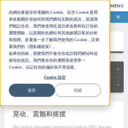
MENU
此網站會儲存你電腦的 Cookie。這些 Cookie 是用
登录
咨询与购买
來收集關於你如何與我們網站互動的資訊，並讓我
們能記住你。我們會使用此資訊來改善和自訂你的
瀏覽體驗，以及關於此網站和其他媒體訪客的分析
用户案例集锦
和指標。若要進一步了解我們使用的 Cookie，請查
看我們的《隱私權政策》。
如果你拒絕，那麼我們不會在你造訪我們網站時追
蹤你的資訊。我們會在你的瀏覽器使用單一
Cookie，以記住你的偏好為不受追蹤。
快速搜索
Cookie 設定
技术资料
接受
拒絕
晃动、震颤和摇摆
Finn Løvholt, Norwegian Geotechnical Institute (NGI), Norway