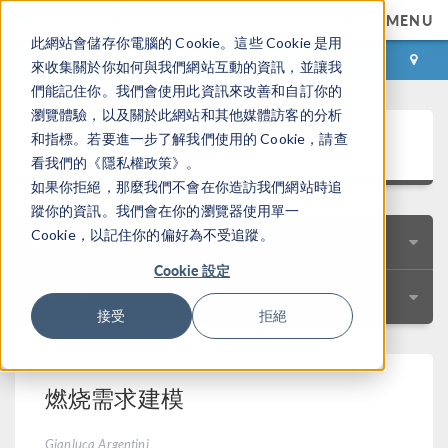
MENU
此網站會儲存你電腦的 Cookie。這些 Cookie 是用
登录
咨询与购买
來收集關於你如何與我們網站互動的資訊，並讓我
們能記住你。我們會使用此資訊來改善和自訂你的
瀏覽體驗，以及關於此網站和其他媒體訪客的分析
用户案例集锦
和指標。若要進一步了解我們使用的 Cookie，請查
看我們的《隱私權政策》。
如果你拒絕，那麼我們不會在你造訪我們網站時追
蹤你的資訊。我們會在你的瀏覽器使用單一
Cookie，以記住你的偏好為不受追蹤。
快速搜索
Cookie 設定
技术资料
接受
拒絕
燃烧需求建模
Gianluca Argentini