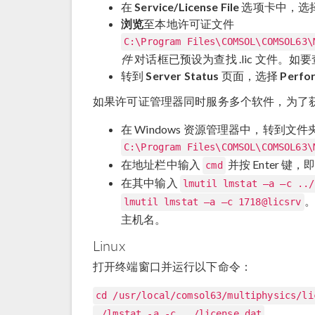
在
Service/License File
选项卡中，选
浏览
至本地许可证文件
C:\Program Files\COMSOL\COMSOL63\
件
对话框已预设为查找 .lic 文件。如要查
转到
Server Status
页面，选择
Perfor
如果许可证管理器同时服务多个软件，为了
在 Windows 资源管理器中，转到文件
C:\Program Files\COMSOL\COMSOL63\
在地址栏中输入
并按 Enter 
cmd
在其中输入
lmutil lmstat –a –c ../
。
lmutil lmstat –a –c 1718@licsrv
主机名。
Linux
打开终端窗口并运行以下命令：
cd /usr/local/comsol63/multiphysics/li
./lmstat -a -c ../license.dat