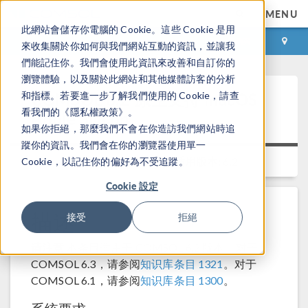
MENU
此網站會儲存你電腦的 Cookie。這些 Cookie 是用
登录
咨询与购买
來收集關於你如何與我們網站互動的資訊，並讓我
們能記住你。我們會使用此資訊來改善和自訂你的
瀏覽體驗，以及關於此網站和其他媒體訪客的分析
COMSOL 6.2 原生支持 macOS
和指標。若要進一步了解我們使用的 Cookie，請查
看我們的《隱私權政策》。
Apple Silicon
如果你拒絕，那麼我們不會在你造訪我們網站時追
蹤你的資訊。我們會在你的瀏覽器使用單一
适用平台:
Macintosh
适用版本:
6.2
Cookie，以記住你的偏好為不受追蹤。
Cookie 設定
描述
接受
拒絕
请注意
本条目适用于 COMSOL 6.2 版本。对于
COMSOL 6.3，请参阅
知识库条目 1321
。对于
COMSOL 6.1，请参阅
知识库条目 1300
。