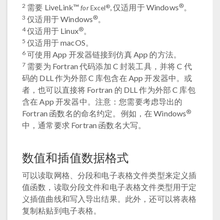
2
®
需要 LiveLink™
, 仅适用于 Windows
。
®
for
Excel
3
®
仅适用于 Windows
。
4
®
仅适用于 Linux
。
5
仅适用于 macOS。
6
可使用 App 开发器链接到仿真 App 的方法。
7
需要为 Fortran 代码添加 C 封装工具，并将 C 代
码的 DLL 作为外部 C 库包含在 App 开发器中。或
者，也可以直接将 Fortran 的 DLL 作为外部 C 库包
含在 App 开发器中。注意：您需要考虑导出的
®
Fortran 函数名的命名约定。例如，在 Windows
中，通常要求 Fortran 函数名大写。
数值和插值数据格式
可以读取网格、分段和电子表格文件类型来定义插
值函数，读取分段文件和电子表格文件类型用于定
义插值曲线和写入导出结果。此外，还可以将表格
复制粘贴到电子表格。