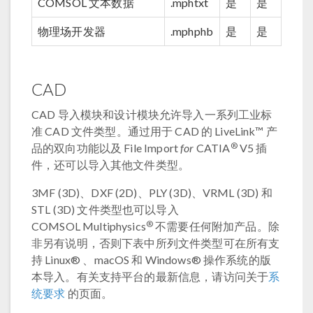
COMSOL 文本数据
.mphtxt
是
是
物理场开发器
.mphphb
是
是
CAD
CAD 导入模块和设计模块允许导入一系列工业标
准 CAD 文件类型。通过用于 CAD 的 LiveLink™ 产
®
品的双向功能以及 File Import
for
CATIA
V5 插
件，还可以导入其他文件类型。
3MF (3D)、DXF (2D)、PLY (3D)、VRML (3D) 和
STL (3D) 文件类型也可以导入
®
COMSOL Multiphysics
不需要任何附加产品。除
非另有说明，否则下表中所列文件类型可在所有支
持 Linux® 、macOS 和 Windows® 操作系统的版
本导入。有关支持平台的最新信息，请访问关于
系
统要求
的页面。