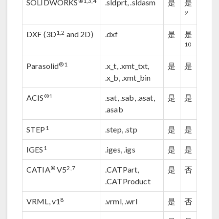
®
1,3,4
SOLIDWORKS
.sldprt, .sldasm
是
是
9
1,2
DXF (3D
and 2D)
.dxf
是
是
10
®
1
Parasolid
.x_t, .xmt_txt,
是
是
.x_b, .xmt_bin
®
1
ACIS
.sat, .sab, .asat,
是
是
.asab
1
STEP
.step, .stp
是
是
1
IGES
.iges, .igs
是
是
®
2,7
CATIA
V5
.CATPart,
是
否
.CATProduct
8
VRML, v1
.vrml, .wrl
是
否