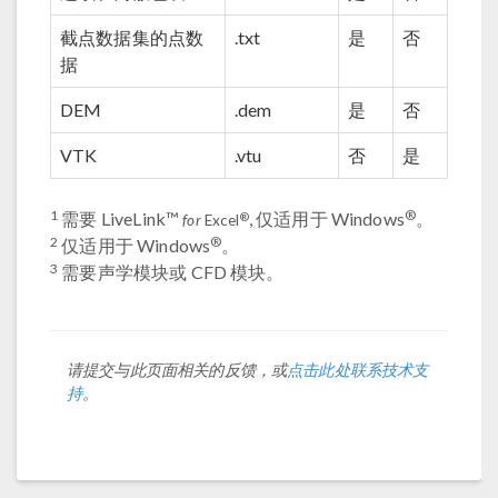
截点数据集的点数
.txt
是
否
据
DEM
.dem
是
否
VTK
.vtu
否
是
1
®
需要 LiveLink™
, 仅适用于 Windows
。
®
for
Excel
2
®
仅适用于 Windows
。
3
需要声学模块或 CFD 模块。
请提交与此页面相关的反馈，或
点击此处联系技术支
持
。