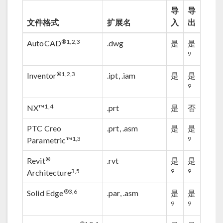
导
导
文件格式
扩展名
入
出
®
1,2,3
AutoCAD
.dwg
是
是
9
®
1,2,3
Inventor
.ipt, .iam
是
是
9
1,4
NX™
.prt
是
否
PTC Creo
.prt, .asm
是
是
1,3
9
Parametric™
®
Revit
.rvt
是
是
3,5
9
9
Architecture
®
3,6
Solid Edge
.par, .asm
是
是
9
9