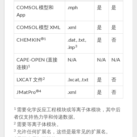
COMSOL 模型和
.mph
是
是
App
COMSOL 模型 XML
.xml
是
是
®
1
CHEMKIN
.dat, .txt,
是
否
3
.inp
CAPE-OPEN (直接
N/A
N/A
N/A
1
连接)
2
LXCAT 文件
.lxcat, .txt
是
否
®
4
JMatPro
.xml
是
否
1
需要化学反应工程模块或等离子体模块，其中后
者仅支持热力学和传递数据。
2
需要等离子体模块。
3
允许任何扩展名，这些是最常见的扩展名。