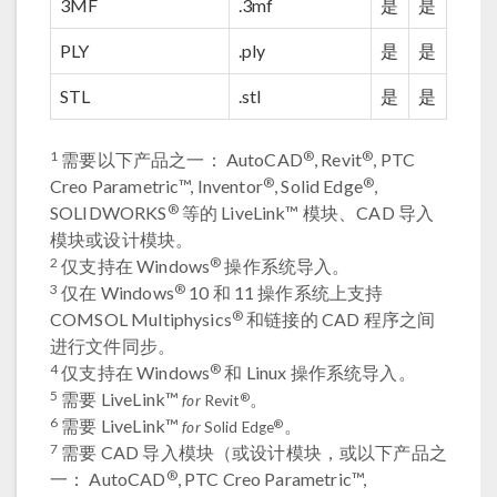
3MF
.3mf
是
是
PLY
.ply
是
是
STL
.stl
是
是
1
®
®
需要以下产品之一： AutoCAD
, Revit
, PTC
®
®
Creo Parametric™, Inventor
, Solid Edge
,
®
SOLIDWORKS
等的 LiveLink™ 模块、CAD 导入
模块或设计模块。
2
®
仅支持在 Windows
操作系统导入。
3
®
仅在 Windows
10 和 11 操作系统上支持
®
COMSOL Multiphysics
和链接的 CAD 程序之间
进行文件同步。
4
®
仅支持在 Windows
和 Linux 操作系统导入。
5
需要 LiveLink™
。
®
for
Revit
6
需要 LiveLink™
。
®
for
Solid Edge
7
需要 CAD 导入模块（或设计模块，或以下产品之
®
一： AutoCAD
, PTC Creo Parametric™,