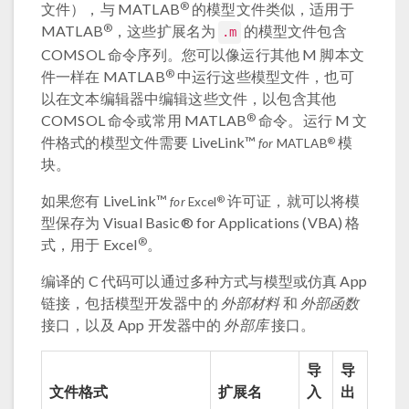
®
文件），与 MATLAB
的模型文件类似，适用于
®
MATLAB
，这些扩展名为
的模型文件包含
.m
COMSOL 命令序列。您可以像运行其他 M 脚本文
®
件一样在 MATLAB
中运行这些模型文件，也可
以在文本编辑器中编辑这些文件，以包含其他
®
COMSOL 命令或常用 MATLAB
命令。运行 M 文
件格式的模型文件需要 LiveLink™
模
®
for
MATLAB
块。
如果您有 LiveLink™
许可证，就可以将模
®
for
Excel
型保存为 Visual Basic® for Applications (VBA) 格
®
式，用于 Excel
。
编译的 C 代码可以通过多种方式与模型或仿真 App
链接，包括模型开发器中的
外部材料
和
外部函数
接口，以及 App 开发器中的
外部库
接口。
导
导
文件格式
扩展名
入
出