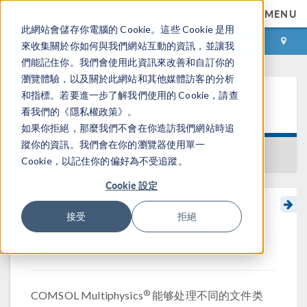
MENU
此網站會儲存你電腦的 Cookie。這些 Cookie 是用
登录
咨询与购买
來收集關於你如何與我們網站互動的資訊，並讓我
們能記住你。我們會使用此資訊來改善和自訂你的
瀏覽體驗，以及關於此網站和其他媒體訪客的分析
和指標。若要進一步了解我們使用的 Cookie，請查
学习中心
看我們的《隱私權政策》。
如果你拒絕，那麼我們不會在你造訪我們網站時追
蹤你的資訊。我們會在你的瀏覽器使用單一
返回学习中心
Cookie，以記住你的偏好為不受追蹤。
Cookie 設定
®
COMSOL
中支持的文件
接受
拒絕
格式
®
COMSOL Multiphysics
能够处理不同的文件类