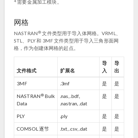
4
需要金属加工模块。
网格
®
NASTRAN
文件类型用于导入体网格。VRML、
STL、PLY 和 3MF 文件类型用于导入三角形面网
格，作为创建体网格的起点。
导
导
文件格式
扩展名
入
出
3MF
.3mf
是
是
®
NASTRAN
Bulk
.nas, .bdf,
是
是
Data
.nastran, .dat
PLY
.ply
是
是
COMSOL 逐节
.txt, .csv, .dat
是
是