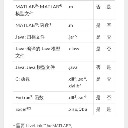
®
®
MATLAB
: MATLAB
.m
否
是
模型文件
®
1
MATLAB
: 函数
.m
是
否
6
Java: 归档文件
.jar
是
否
Java: 编译的 Java 模型
.class
是
否
文件
Java: Java 模型文件
.java
否
是
3
4
C: 函数
.dll
, .so
,
是
否
5
.dylib
7
3
4
Fortran
: 函数
.dll
, .so
是
否
®
2
Excel
.xlsx, .vba
是
是
1
需要 LiveLink™
。
®
for
MATLAB