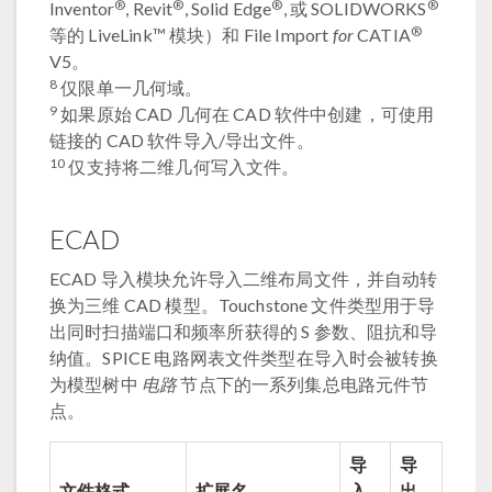
®
®
®
®
Inventor
, Revit
, Solid Edge
, 或 SOLIDWORKS
®
等的 LiveLink™ 模块）和 File Import
for
CATIA
V5。
8
仅限单一几何域。
9
如果原始 CAD 几何在 CAD 软件中创建，可使用
链接的 CAD 软件导入/导出文件。
10
仅支持将二维几何写入文件。
ECAD
ECAD 导入模块允许导入二维布局文件，并自动转
换为三维 CAD 模型。Touchstone 文件类型用于导
出同时扫描端口和频率所获得的 S 参数、阻抗和导
纳值。SPICE 电路网表文件类型在导入时会被转换
为模型树中
电路
节点下的一系列集总电路元件节
点。
导
导
文件格式
扩展名
入
出