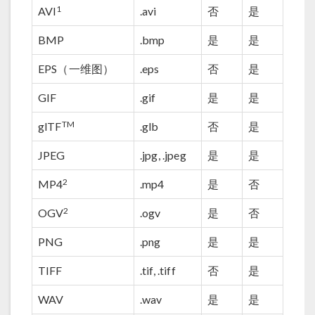
1
AVI
.avi
否
是
BMP
.bmp
是
是
EPS（一维图）
.eps
否
是
GIF
.gif
是
是
TM
glTF
.glb
否
是
JPEG
.jpg, .jpeg
是
是
2
MP4
.mp4
是
否
2
OGV
.ogv
是
否
PNG
.png
是
是
TIFF
.tif, .tiff
否
是
WAV
.wav
是
是