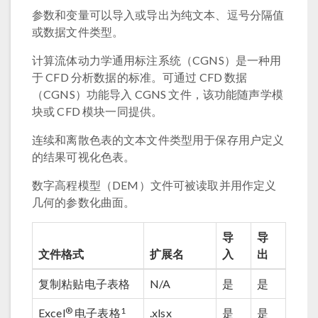
参数和变量可以导入或导出为纯文本、逗号分隔值
或数据文件类型。
计算流体动力学通用标注系统（CGNS）是一种用
于 CFD 分析数据的标准。可通过 CFD 数据
（CGNS）功能导入 CGNS 文件，该功能随声学模
块或 CFD 模块一同提供。
连续和离散色表的文本文件类型用于保存用户定义
的结果可视化色表。
数字高程模型（DEM）文件可被读取并用作定义
几何的参数化曲面。
导
导
文件格式
扩展名
入
出
复制粘贴电子表格
N/A
是
是
®
1
Excel
电子表格
.xlsx
是
是