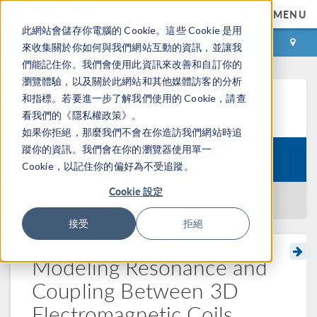
MENU
此網站會儲存你電腦的 Cookie。這些 Cookie 是用
登录
咨询与购买
來收集關於你如何與我們網站互動的資訊，並讓我
們能記住你。我們會使用此資訊來改善和自訂你的
瀏覽體驗，以及關於此網站和其他媒體訪客的分析
和指標。若要進一步了解我們使用的 Cookie，請查
学习中心
看我們的《隱私權政策》。
如果你拒絕，那麼我們不會在你造訪我們網站時追
蹤你的資訊。我們會在你的瀏覽器使用單一
Course:
Modeling Electromagnetic Coils
Cookie，以記住你的偏好為不受追蹤。
Cookie 設定
返回学习中心
接受
拒絕
Modeling Resonance and
Coupling Between 3D
Electromagnetic Coils