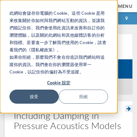
MENU
此網站會儲存你電腦的 Cookie。這些 Cookie 是用
登录
咨询与购买
來收集關於你如何與我們網站互動的資訊，並讓我
們能記住你。我們會使用此資訊來改善和自訂你的
瀏覽體驗，以及關於此網站和其他媒體訪客的分析
和指標。若要進一步了解我們使用的 Cookie，請查
学习中心
看我們的《隱私權政策》。
如果你拒絕，那麼我們不會在你造訪我們網站時追
蹤你的資訊。我們會在你的瀏覽器使用單一
Course:
Modeling Pressure Acoustics
Cookie，以記住你的偏好為不受追蹤。
Cookie 設定
返回学习中心
接受
拒絕
Including Damping in
Pressure Acoustics Models