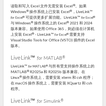
®
读取和写入 Excel 文件无需安装 Excel
。如果
®
®
Windows
操作系统上已安装 Excel
，LiveLink™
可提供更多扩展功能。LiveLink™
®
®
for
Excel
for
Excel
®
®
与 Windows
操作系统上的 Excel
2021 和 2024
版本兼容。如果使用 Office 365，则必须在计算机
®
上安装 Excel
- LiveLink™
需要支持
®
for
Excel
Visual Studio Tools for Office (VSTO) 插件的 Excel
版本。
LiveLink™
®
for
MATLAB
LiveLink™
与所有受支持操作系统上的
®
for
MATLAB
®
MATLAB
R2025a 和 R2025b 版本兼容。在
®
Linux
操作系统上，需要安装 xterm 和 csh 程序；
在 macOS 操作系统上，需要安装 XQuartz 和 csh
程序。
LiveLink™
®
for
Simulink