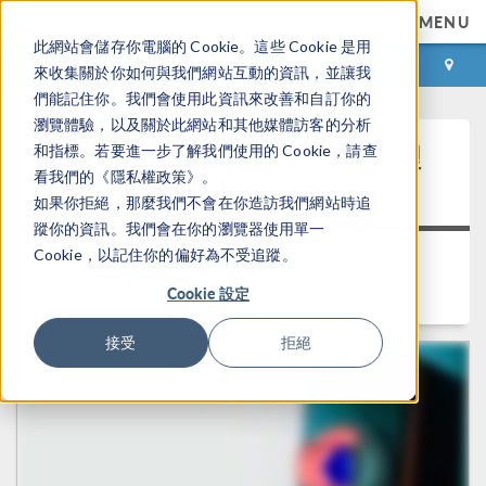
MENU
此網站會儲存你電腦的 Cookie。這些 Cookie 是用
登录
咨询与购买
來收集關於你如何與我們網站互動的資訊，並讓我
們能記住你。我們會使用此資訊來改善和自訂你的
瀏覽體驗，以及關於此網站和其他媒體訪客的分析
®
COMSOL Multiphysics
多物理
和指標。若要進一步了解我們使用的 Cookie，請查
看我們的《隱私權政策》。
场仿真软件的优势
如果你拒絕，那麼我們不會在你造訪我們網站時追
蹤你的資訊。我們會在你的瀏覽器使用單一
Cookie，以記住你的偏好為不受追蹤。
返回视频中心
Cookie 設定
时长： 1:36
接受
拒絕