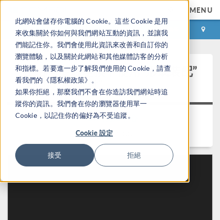
MENU
此網站會儲存你電腦的 Cookie。這些 Cookie 是用
登录
咨询与购买
來收集關於你如何與我們網站互動的資訊，並讓我
們能記住你。我們會使用此資訊來改善和自訂你的
瀏覽體驗，以及關於此網站和其他媒體訪客的分析
在结构接触建模中使用“形成装配”
和指標。若要進一步了解我們使用的 Cookie，請查
看我們的《隱私權政策》。
来创建“接触对”
如果你拒絕，那麼我們不會在你造訪我們網站時追
蹤你的資訊。我們會在你的瀏覽器使用單一
Cookie，以記住你的偏好為不受追蹤。
返回视频中心
Cookie 設定
时长： 4:00
接受
拒絕