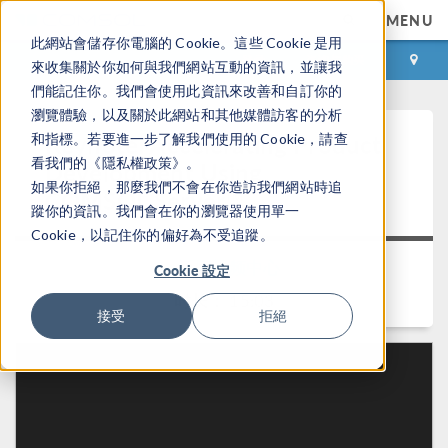
MENU
此網站會儲存你電腦的 Cookie。這些 Cookie 是用
登录
咨询与购买
來收集關於你如何與我們網站互動的資訊，並讓我
們能記住你。我們會使用此資訊來改善和自訂你的
瀏覽體驗，以及關於此網站和其他媒體訪客的分析
Keynote: Accelerating Product
和指標。若要進一步了解我們使用的 Cookie，請查
看我們的《隱私權政策》。
Development Using
如果你拒絕，那麼我們不會在你造訪我們網站時追
COMSOL Server™
蹤你的資訊。我們會在你的瀏覽器使用單一
Cookie，以記住你的偏好為不受追蹤。
返回视频中心
Cookie 設定
时长： 15:03
接受
拒絕