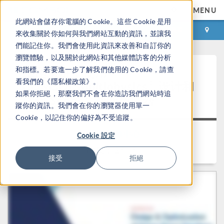
MENU
此網站會儲存你電腦的 Cookie。這些 Cookie 是用
登录
咨询与购买
來收集關於你如何與我們網站互動的資訊，並讓我
們能記住你。我們會使用此資訊來改善和自訂你的
瀏覽體驗，以及關於此網站和其他媒體訪客的分析
主题演讲：使用
和指標。若要進一步了解我們使用的 Cookie，請查
看我們的《隱私權政策》。
®
COMSOL Multiphysics
设计和
如果你拒絕，那麼我們不會在你造訪我們網站時追
®
优化 Sonos
智能扬声器
蹤你的資訊。我們會在你的瀏覽器使用單一
Cookie，以記住你的偏好為不受追蹤。
返回视频中心
Cookie 設定
时长： 26:16
接受
拒絕